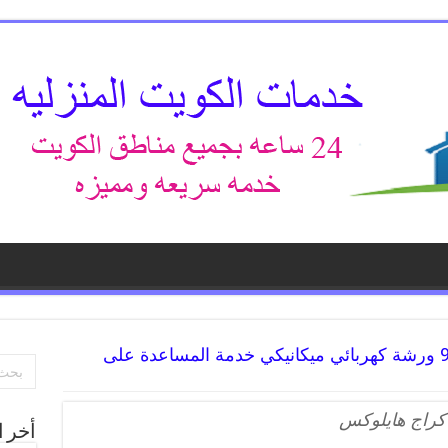
كراج لاندكروز 99009551 ورشة كهربائي ميكانيكي خدمة المساعدة على
كراج هايلوكس
أخر ا