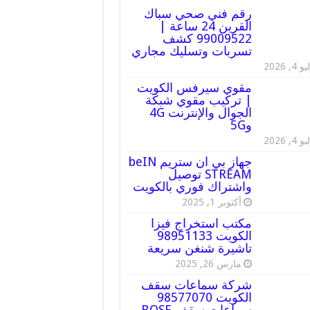
رقم فني صحي سباك
القرين 24 ساعة |
99009522 كشف
تسربات وتسليك مجاري
 4, 2026
مقوي سيرفس الكويت
| تركيب مقوي شبكة
الجوال والإنترنت 4G
و5G
 4, 2026
جهاز بي ان ستريم beIN
STREAM توصيل
واشتراك فوري بالكويت
أكتوبر 1, 2025
مكتب استخراج فيزا
الكويت 98951133
تاشيرة شنغن سريعة
مارس 26, 2025
شركة سماعات سقف
الكويت 98577070
سماعات سقف BOSE