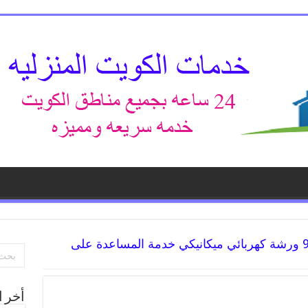
كراج لاندكروز 99009551 ورشة كهربائي ميكانيكي خدمة المساعدة على
أخر ا