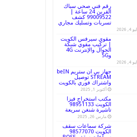
رقم فني صحي سباك
القرين 24 ساعة |
99009522 كشف
تسربات وتسليك مجاري
 4, 2026
مقوي سيرفس الكويت
| تركيب مقوي شبكة
الجوال والإنترنت 4G
و5G
 4, 2026
جهاز بي ان ستريم beIN
STREAM توصيل
واشتراك فوري بالكويت
أكتوبر 1, 2025
مكتب استخراج فيزا
الكويت 98951133
تاشيرة شنغن سريعة
مارس 26, 2025
شركة سماعات سقف
الكويت 98577070
سماعات سقف BOSE