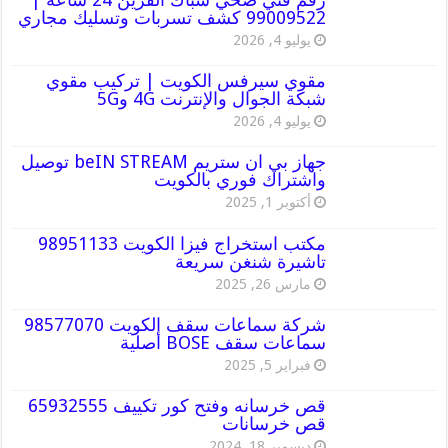
99009522 كشف تسربات وتسليك مجاري
يوليو 4, 2026
مقوي سيرفس الكويت | تركيب مقوي
شبكة الجوال والإنترنت 4G و5G
يوليو 4, 2026
جهاز بي ان ستريم beIN STREAM توصيل
واشتراك فوري بالكويت
أكتوبر 1, 2025
مكتب استخراج فيزا الكويت 98951133
تاشيرة شنغن سريعة
مارس 26, 2025
شركة سماعات سقف الكويت 98577070
سماعات سقف BOSE أصلية
فبراير 5, 2025
قص خرسانه وفتح كور تكييف 65932555
قص خرسانات
ديسمبر 18, 2024