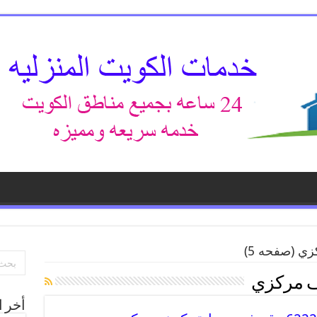
زي
(صفحه 5)
 مركزي
أخر ا