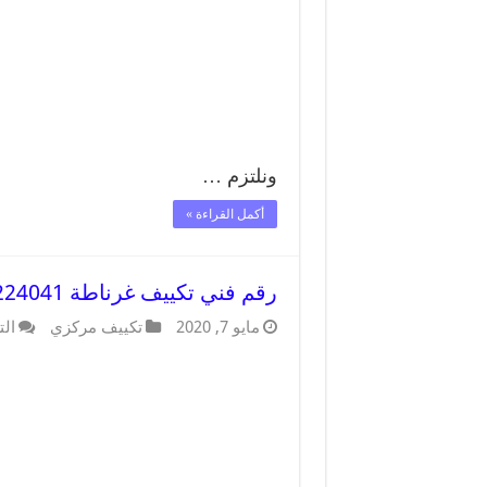
ونلتزم …
أكمل القراءة »
رقم فني تكييف غرناطة 62224041 رقم فني صيانة تكييف مركزي غرناطة
مايو 7, 2020
تكييف مركزي
الت