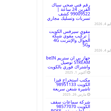
رقم فني صحي سباك
القرين 24 ساعة |
99009522 كشف
تسربات وتسليك مجاري
 4, 2026
مقوي سيرفس الكويت
| تركيب مقوي شبكة
الجوال والإنترنت 4G
و5G
 4, 2026
جهاز بي ان ستريم beIN
STREAM توصيل
واشتراك فوري بالكويت
أكتوبر 1, 2025
مكتب استخراج فيزا
الكويت 98951133
تاشيرة شنغن سريعة
مارس 26, 2025
شركة سماعات سقف
الكويت 98577070
سماعات سقف BOSE