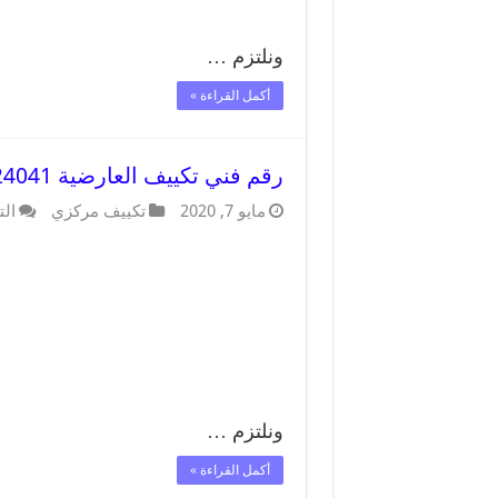
ونلتزم …
أكمل القراءة »
رقم فني تكييف العارضية 62224041 رقم فني صيانة تكييف مركزي العارضية
مايو 7, 2020
تكييف مركزي
الت
ونلتزم …
أكمل القراءة »