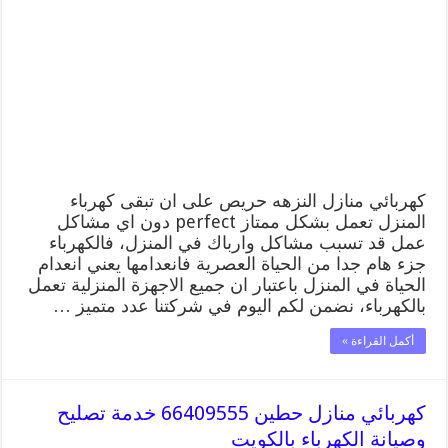
66409555
خدمة
تصليح
وصيانة
الكهرباء
بالكويت
مغلقة
كهربائي منازل النزهه حريص على ان تبقى كهرباء
المنزل تعمل بشكل ممتاز perfect دون اي مشاكل
عمل قد تسبب مشاكل وارباك في المنزل، فالكهرباء
جزء هام جدا من الحياة العصرية فانعدامها يعني انعدام
الحياة في المنزل باعتبار ان جميع الاجهزة المنزلية تعمل
بالكهرباء، نضمن لكم اليوم في شركتنا عدد متميز …
أكمل القراءة »
كهربائي منازل حطين 66409555 خدمة تصليح
وصيانة الكهرباء بالكويت