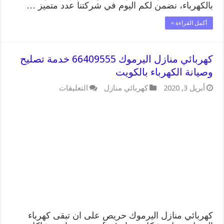
بالكهرباء، نضمن لكم اليوم في شركتنا عدد متميز …
أكمل القراءة »
كهربائي منازل اليرموك 66409555 خدمة تصليح
وصيانة الكهرباء بالكويت
على
أبريل 3, 2020
كهربائي منازل
التعليقات
كهربائي
منازل
اليرموك
66409555
خدمة
تصليح
وصيانة
الكهرباء
بالكويت
مغلقة
كهربائي منازل اليرموك حريص على ان تبقى كهرباء