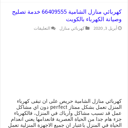
كهربائي منازل الشامية 66409555 خدمة تصليح
وصيانة الكهرباء بالكويت
على
أبريل 3, 2020
كهربائي منازل
التعليقات
كهربائي
منازل
الشامية
66409555
خدمة
تصليح
وصيانة
الكهرباء
بالكويت
مغلقة
كهربائي منازل الشامية حريص على ان تبقى كهرباء
المنزل تعمل بشكل ممتاز perfect دون اي مشاكل
عمل قد تسبب مشاكل وارباك في المنزل، فالكهرباء
جزء هام جدا من الحياة العصرية فانعدامها يعني انعدام
الحياة في المنزل باعتبار ان جميع الاجهزة المنزلية تعمل