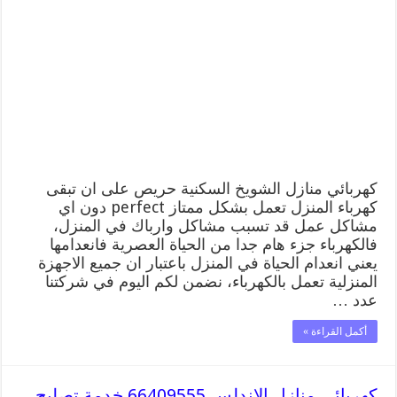
الشويخ
السكنية
66409555
خدمة
تصليح
وصيانة
الكهرباء
بالكويت
مغلقة
كهربائي منازل الشويخ السكنية حريص على ان تبقى
كهرباء المنزل تعمل بشكل ممتاز perfect دون اي
مشاكل عمل قد تسبب مشاكل وارباك في المنزل،
فالكهرباء جزء هام جدا من الحياة العصرية فانعدامها
يعني انعدام الحياة في المنزل باعتبار ان جميع الاجهزة
المنزلية تعمل بالكهرباء، نضمن لكم اليوم في شركتنا
عدد …
أكمل القراءة »
كهربائي منازل الاندلس 66409555 خدمة تصليح