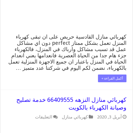
الكهرباء
بالكويت
مغلقة
كهربائي منازل القادسية حريص على ان تبقى كهرباء
المنزل تعمل بشكل ممتاز perfect دون اي مشاكل
عمل قد تسبب مشاكل وارباك في المنزل، فالكهرباء
جزء هام جدا من الحياة العصرية فانعدامها يعني انعدام
الحياة في المنزل باعتبار ان جميع الاجهزة المنزلية تعمل
بالكهرباء، نضمن لكم اليوم في شركتنا عدد متميز …
أكمل القراءة »
كهربائي منازل النزهه 66409555 خدمة تصليح
وصيانة الكهرباء بالكويت
على
أبريل 3, 2020
كهربائي منازل
التعليقات
كهربائي
منازل
النزهه