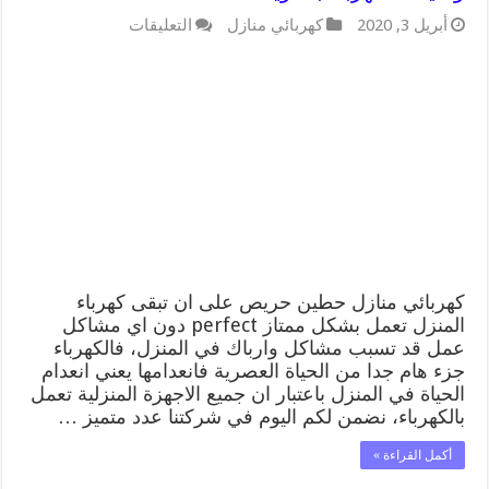
على
أبريل 3, 2020
كهربائي منازل
التعليقات
كهربائي
منازل
حطين
66409555
خدمة
تصليح
وصيانة
الكهرباء
بالكويت
مغلقة
كهربائي منازل حطين حريص على ان تبقى كهرباء
المنزل تعمل بشكل ممتاز perfect دون اي مشاكل
عمل قد تسبب مشاكل وارباك في المنزل، فالكهرباء
جزء هام جدا من الحياة العصرية فانعدامها يعني انعدام
الحياة في المنزل باعتبار ان جميع الاجهزة المنزلية تعمل
بالكهرباء، نضمن لكم اليوم في شركتنا عدد متميز …
أكمل القراءة »