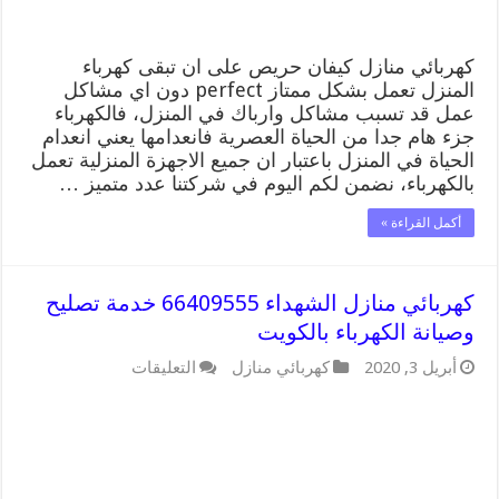
كهربائي منازل كيفان حريص على ان تبقى كهرباء
المنزل تعمل بشكل ممتاز perfect دون اي مشاكل
عمل قد تسبب مشاكل وارباك في المنزل، فالكهرباء
جزء هام جدا من الحياة العصرية فانعدامها يعني انعدام
الحياة في المنزل باعتبار ان جميع الاجهزة المنزلية تعمل
بالكهرباء، نضمن لكم اليوم في شركتنا عدد متميز …
أكمل القراءة »
كهربائي منازل الشهداء 66409555 خدمة تصليح
وصيانة الكهرباء بالكويت
على
أبريل 3, 2020
كهربائي منازل
التعليقات
كهربائي
منازل
الشهداء
66409555
خدمة
تصليح