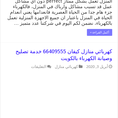
المنزل تعمل بشكل ممتاز perfect دون اي مشاكل
عمل قد تسبب مشاكل وارباك في المنزل، فالكهرباء
جزء هام جدا من الحياة العصرية فانعدامها يعني انعدام
الحياة في المنزل باعتبار ان جميع الاجهزة المنزلية تعمل
بالكهرباء، نضمن لكم اليوم في شركتنا عدد متميز …
أكمل القراءة »
كهربائي منازل كيفان 66409555 خدمة تصليح
وصيانة الكهرباء بالكويت
على
أبريل 3, 2020
كهربائي منازل
التعليقات
كهربائي
منازل
كيفان
66409555
خدمة
تصليح
وصيانة
الكهرباء
بالكويت
مغلقة