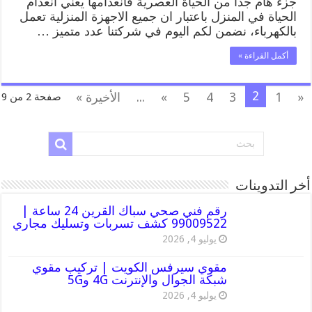
جزء هام جدا من الحياة العصرية فانعدامها يعني انعدام
الحياة في المنزل باعتبار ان جميع الاجهزة المنزلية تعمل
بالكهرباء، نضمن لكم اليوم في شركتنا عدد متميز …
أكمل القراءة »
2
«
1
3
4
5
»
...
الأخيرة »
صفحة 2 من 9
أخر التدوينات
رقم فني صحي سباك القرين 24 ساعة |
99009522 كشف تسربات وتسليك مجاري
يوليو 4, 2026
مقوي سيرفس الكويت | تركيب مقوي
شبكة الجوال والإنترنت 4G و5G
يوليو 4, 2026