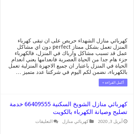
وصيانة
الكهرباء
بالكويت
مغلقة
كهربائي منازل الشهداء حريص على ان تبقى كهرباء
المنزل تعمل بشكل ممتاز perfect دون اي مشاكل
عمل قد تسبب مشاكل وارباك في المنزل، فالكهرباء
جزء هام جدا من الحياة العصرية فانعدامها يعني انعدام
الحياة في المنزل باعتبار ان جميع الاجهزة المنزلية تعمل
بالكهرباء، نضمن لكم اليوم في شركتنا عدد متميز …
أكمل القراءة »
كهربائي منازل الشويخ السكنية 66409555 خدمة
تصليح وصيانة الكهرباء بالكويت
على
أبريل 3, 2020
كهربائي منازل
التعليقات
كهربائي
منازل