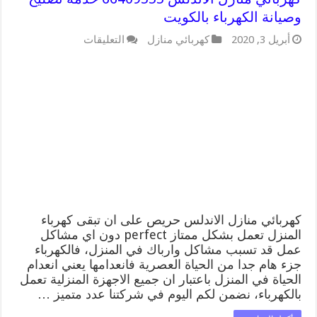
وصيانة الكهرباء بالكويت
على
أبريل 3, 2020
كهربائي منازل
التعليقات
كهربائي
منازل
الاندلس
66409555
خدمة
تصليح
وصيانة
الكهرباء
بالكويت
مغلقة
كهربائي منازل الاندلس حريص على ان تبقى كهرباء
المنزل تعمل بشكل ممتاز perfect دون اي مشاكل
عمل قد تسبب مشاكل وارباك في المنزل، فالكهرباء
جزء هام جدا من الحياة العصرية فانعدامها يعني انعدام
الحياة في المنزل باعتبار ان جميع الاجهزة المنزلية تعمل
بالكهرباء، نضمن لكم اليوم في شركتنا عدد متميز …