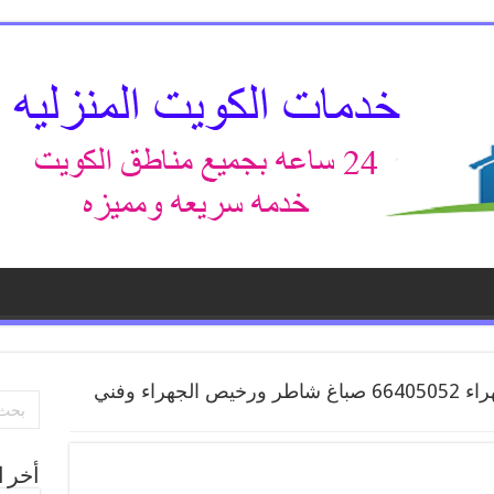
صباغ الجهراء 66405052 صباغ شاطر ورخيص الجهراء وفني
أخر ا