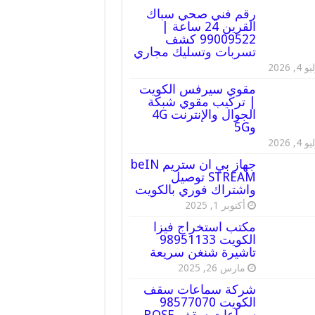
رقم فني صحي سباك
القرين 24 ساعة |
99009522 كشف
تسربات وتسليك مجاري
 4, 2026
مقوي سيرفس الكويت
| تركيب مقوي شبكة
الجوال والإنترنت 4G
و5G
 4, 2026
جهاز بي ان ستريم beIN
STREAM توصيل
واشتراك فوري بالكويت
أكتوبر 1, 2025
مكتب استخراج فيزا
الكويت 98951133
تاشيرة شنغن سريعة
مارس 26, 2025
شركة سماعات سقف
الكويت 98577070
سماعات سقف BOSE