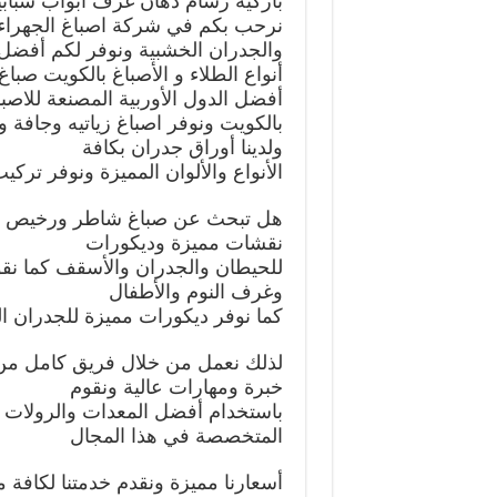
باركيه رسام دهان غرف ابواب شباب
نرحب بكم في شركة اصباغ الجهراء 
والجدران الخشبية ونوفر لكم أفضل
أنواع الطلاء و الأصباغ بالكويت صبا
أفضل الدول الأوربية المصنعة للاصب
بالكويت ونوفر اصباغ زياتيه وجافة 
ولدينا أوراق جدران بكافة
الأنواع والألوان المميزة ونوفر ترك
هل تبحث عن صباغ شاطر ورخيص ب
نقشات مميزة وديكورات
للحيطان والجدران والأسقف كما ن
وغرف النوم والأطفال
كما نوفر ديكورات مميزة للجدران 
لذلك نعمل من خلال فريق كامل من
خبرة ومهارات عالية ونقوم
باستخدام أفضل المعدات والرولات ال
المتخصصة في هذا المجال
أسعارنا مميزة ونقدم خدمتنا لكافة