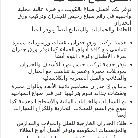
نوفر لكم أفضل صباغ بالكويت ذو خبرة عالية محلية
وأجنبية في رقم صباغ رخيص للجدران وتركيب ورق
الجدران
للحائط والحمامات والمطابخ أيضاً ونوفر أيضاً
خدمة تركيب ورق جدران بنقشات ورسومات مميزة
تتماشى مع كافة أذواق العملاء كما نوفر ورق جدران
لغرف الأطفال وغرف النوم أيضاً
نوفر خدمة تركيب جبس بورد للأسقف والجدران
بموديلات مميزة وعصرية تتناسب مع المنازل
والمكاتب والفلل العصرية والكلاسيكية
لدينا ورق جدران بتصاميم ثلاثية الأبعاد وبألوان مميزة
ونقشات جذابة نقوم بتركيبها عبر فني صباغ الصباحية
بخ السيارات والخزانات المائية والأسطح المعدنية كما
نقوم ببخ الشتر للمحلات التجارية وللكراج السيارات
أيضاً
طلاء الجدران الخارجية للفلل والمولات والمدارس
والمؤسسات الحكومية ونوفر أفضل أنواع الطلاء