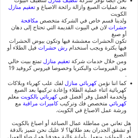
نحن أيضا نوفر شركة
تنظيف منازل
لتنظيف البيوت
بعد عمليات الصبغ وازالة رائحة الاصباغ و
تعقيم منازل
الكويت
ولدبنا قسم خاص في الشركة متخصص
مكافحة
حشرات
لان في البيوت القديمة التي تحتاج إلى دهان
أو صبغ
تكون الحشرات معششة فيها وتكون بيوض الحشرات
فيها بكثرة ويجب أستخدام
رش حشرات
فيل الطلاء أو
الصبغ
ومن خلال خدمات شركة
تعقيم منازل
تمتع ببيت خالي
من الفيروسات والبكتريا وخصوصا فيروس كروفيد 19
.
كما اننا نؤمن
كهربائي منازل
لفك علب كهرباء وبلاكات
كهربائية اثناء عملية الطلاء وإعادة تركيبها بعد الصبغ
ولخدمة أفضل وفر أفضل فني
كهربائي بالكويت
معلم
كهربائي
متخصص فك وتركيب
كاميرات مراقبة
مع
ورشة عمل الاصباغ في الكويت.
هل تعاني من مماطلة عمال الصباغة أو اصباغ بالكويت
أو تشقق الجدران بعد طلائها؟ لا عليك نحن نتميز بالدقة
في المواعيد ونعمل بأمانة عالية وهدفنا هو إرضاء العميل