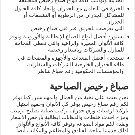
الحديثة ونواكب كافة أنواع صباغ رخيص المختلفة
الخبرة في التعامل مع الجدران وإيجاد كافة الحلول
للمشاكل الجدران من الرطوبة أو التشققات أو
الجدران
التي تعرضت للحريق عبر فني صباغ رخيص
نستورد أفضل أنواع الصباغ الإيطالية والأوروبية ونوفر
كافة الألوان المميزة والزاهية والتي تعطي الفخامة
للمنازل والشركات وبأسعار رخيصة
نستخدم أفضل المعدات والأجهزة والمضخات في
طلاء الجدران الخارجية للشركات والسفارات
والمؤسسات الحكومية رقم صباغ شاطر
صباغ رخيص الصباحية
نحن نعتمد على نخبة من العمال والمهندسين كما نوفر
لكم رقم صباغ رخيص يوفر كل الالوان وجميع استيل
باركية ارضيات ورق جدران تركيب صيانة تصليح ترميب
ومزج احدث خلطات والدهانات ايطالية بارخص الاسعار
ونقدم لكم مواد الصباغة ونوفر كافة الأنواع والألوان
لذلك خدمتنا متاحة للفنادق والمطاعم والمكاتب أيضاً