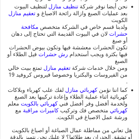
نحن أيضا نوفر شركة
تنظيف منازل
لتنظيف البيوت
بعد عمليات الصبغ وازالة رائحة الاصباغ و
تعقيم منازل
الكويت
ولدبنا قسم خاص في الشركة متخصص
مكافحة
حشرات
لان في البيوت القديمة التي تحتاج إلى دهان
أو صبغ
تكون الحشرات معششة فيها وتكون بيوض الحشرات
فيها بكثرة ويجب أستخدام
رش حشرات
فيل الطلاء أو
الصبغ
ومن خلال خدمات شركة
تعقيم منازل
تمتع ببيت خالي
من الفيروسات والبكتريا وخصوصا فيروس كروفيد 19
.
كما اننا نؤمن
كهربائي منازل
لفك علب كهرباء وبلاكات
كهربائية اثناء عملية الطلاء وإعادة تركيبها بعد الصبغ
ولخدمة أفضل وفر أفضل فني
كهربائي بالكويت
معلم
كهربائي
متخصص فك وتركيب
كاميرات مراقبة
مع
ورشة عمل الاصباغ في الكويت.
هل تعاني من مماطلة عمال الصباغة أو اصباغ بالكويت
أو تشقق الجدران بعد طلائها؟ لا عليك نحن نتميز بالدقة