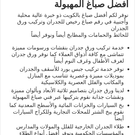
أفضل صباغ المهبولة
نوفر لكم أفضل صباغ بالكويت ذو خبرة عالية محلية
وأجنبية في رقم صباغ رخيص للجدران وتركيب ورق
الجدران
للحائط والحمامات والمطابخ أيضاً ونوفر أيضاً
خدمة تركيب ورق جدران بنقشات ورسومات مميزة
تتماشى مع كافة أذواق العملاء كما نوفر ورق جدران
لغرف الأطفال وغرف النوم أيضاً
نوفر خدمة تركيب جبس بورد للأسقف والجدران
بموديلات مميزة وعصرية تتناسب مع المنازل
والمكاتب والفلل العصرية والكلاسيكية
لدينا ورق جدران بتصاميم ثلاثية الأبعاد وبألوان مميزة
ونقشات جذابة نقوم بتركيبها عبر فني صباغ المهبولة
بخ السيارات والخزانات المائية والأسطح المعدنية كما
نقوم ببخ الشتر للمحلات التجارية وللكراج السيارات
أيضاً
طلاء الجدران الخارجية للفلل والمولات والمدارس
والمؤسسات الحكومية ونوفر أفضل أنواع الطلاء