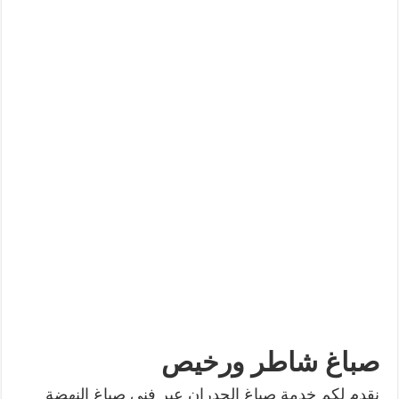
صباغ شاطر ورخيص
نقدم لكم خدمة صباغ الجدران عبر فني صباغ النهضة