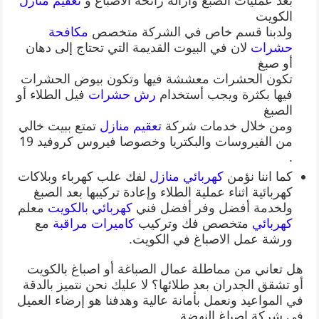
بعد عمليات الصبغ وازالة رائحة الاصباغ و
تعقيم منازل
الكويت
ولدبنا قسم خاص في الشركة متخصص
مكافحة
حشرات
لان في البيوت القديمة التي تحتاج إلى دهان
أو صبغ
تكون الحشرات معششة فيها وتكون بيوض الحشرات
فيها بكثرة ويجب أستخدام
رش حشرات
فيل الطلاء أو
الصبغ
ومن خلال خدمات شركة
تعقيم منازل
تمتع ببيت خالي
من الفيروسات والبكتريا وخصوصا فيروس كروفيد 19
.
كما اننا نؤمن
كهربائي منازل
لفك علب كهرباء وبلاكات
كهربائية اثناء عملية الطلاء وإعادة تركيبها بعد الصبغ
ولخدمة أفضل وفر أفضل فني
كهربائي بالكويت
معلم
كهربائي
متخصص فك وتركيب
كاميرات مراقبة
مع
ورشة عمل الاصباغ في الكويت.
هل تعاني من مماطلة عمال الصباغة أو اصباغ بالكويت
أو تشقق الجدران بعد طلائها؟ لا عليك نحن نتميز بالدقة
في المواعيد ونعمل بأمانة عالية وهدفنا هو إرضاء العميل
في شركة اصباغ النهضة