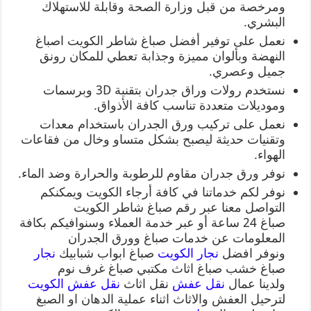
ومرخصة من قبل وزارة الصحة وقابلة للاستهلاك
البشري.
نعمل على توفير أفضل صباغ شاطر الكويت اصباغ
النهضة وبألوان مميزة وجذابة تعطي للمكان رونق
جميل وعصري.
نستخدم رولات وراق جدران بتقنية 3D وبرسمات
وموديلات متعددة تناسب كافة الأذواق.
نعمل على تركيب ورق الجدران باستخدام معدات
وتقنيات حديثة ليصبح بشكل متساو وخال من فقاعات
الهواء.
نوفر ورق جدران مقاوم للرطوبة والحرارة وضد الماء.
نوفر لكم خدماتنا في كافة أرجاء الكويت ويمكنكم
التواصل معنا عبر رقم صباغ شاطر الكويت
صباغ 24 ساعة أو عبر خدمة العملاء وسنوافيكم بكافة
المعلومات عن خدمات صباغ وورق الجدران
ونوفر افضل
نجار الكويت
صباغ ابواب شبابيك
نجار
صباغ خشب صباغ اثاث مكتبي صباغ غرف نوم
ولدينا عمال
نقل عفش
نقل اثاث
نقل عفش الكويت
لترحيل العفش والاثاث اثناء عملية الدهان او الصبغ