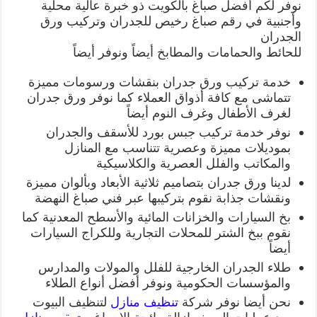
نوفر لكم أفضل صباغ بالكويت ذو خبرة عالية محلية
وأجنبية في رقم صباغ رخيص للجدران وتركيب ورق
الجدران
للحائط والحمامات والمطابخ أيضاً ونوفر أيضاً
خدمة تركيب ورق جدران بنقشات ورسومات مميزة
تتماشى مع كافة أذواق العملاء كما نوفر ورق جدران
لغرف الأطفال وغرف النوم أيضاً
نوفر خدمة تركيب جبس بورد للأسقف والجدران
بموديلات مميزة وعصرية تتناسب مع المنازل
والمكاتب والفلل العصرية والكلاسيكية
لدينا ورق جدران بتصاميم ثلاثية الأبعاد وبألوان مميزة
ونقشات جذابة نقوم بتركيبها عبر فني صباغ النهضة
بخ السيارات والخزانات المائية والأسطح المعدنية كما
نقوم ببخ الشتر للمحلات التجارية وللكراج السيارات
أيضاً
طلاء الجدران الخارجية للفلل والمولات والمدارس
والمؤسسات الحكومية ونوفر أفضل أنواع الطلاء
نحن أيضا نوفر شركة
تنظيف منازل
لتنظيف البيوت