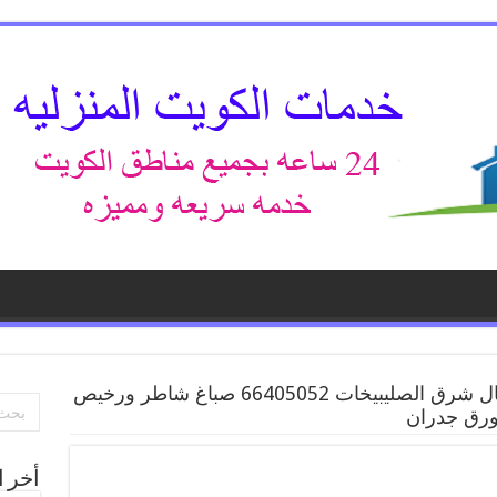
صباغ شمال شرق الصليبيخات 66405052 صباغ شاطر ورخيص
ورق جدران
أخر ا