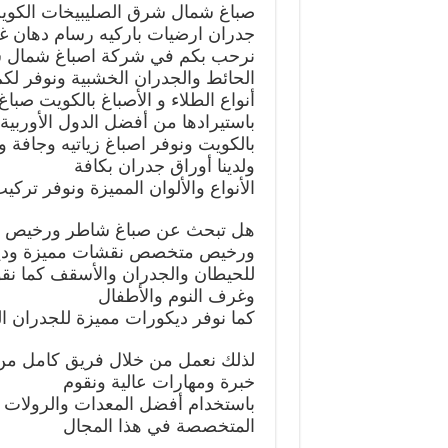
صباغ شمال شرق الصليبيخات الكوي
جدران ارضيات باركيه رسام دهان غ
نرحب بكم في شركة اصباغ شمال شر
الحائط والجدران الخشبية ونوفر ل
أنواع الطلاء و الأصباغ بالكويت صب
باستيرادها من أفضل الدول الأوربية 
بالكويت ونوفر اصباغ زياتيه وجافة 
ولدينا أوراق جدران بكافة
الأنواع والألوان المميزة ونوفر ترك
هل تبحث عن صباغ شاطر ورخيص بش
ورخيص متخصص نقشات مميزة ودي
للحيطان والجدران والأسقف كما ن
وغرف النوم والأطفال
كما نوفر ديكورات مميزة للجدران 
لذلك نعمل من خلال فريق كامل من
خبرة ومهارات عالية ونقوم
باستخدام أفضل المعدات والرولات ال
المتخصصة في هذا المجال