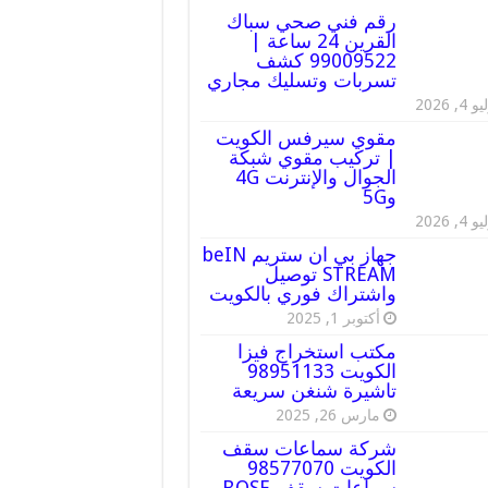
رقم فني صحي سباك
القرين 24 ساعة |
99009522 كشف
تسربات وتسليك مجاري
 4, 2026
مقوي سيرفس الكويت
| تركيب مقوي شبكة
الجوال والإنترنت 4G
و5G
 4, 2026
جهاز بي ان ستريم beIN
STREAM توصيل
واشتراك فوري بالكويت
أكتوبر 1, 2025
مكتب استخراج فيزا
الكويت 98951133
تاشيرة شنغن سريعة
مارس 26, 2025
شركة سماعات سقف
الكويت 98577070
سماعات سقف BOSE