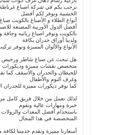
باركيه رسام دهان غرف ابواب شباب
نرحب بكم في شركة اصباغ غرناطة ا
الخشبية ونوفر لكم أفضل
أنواع الطلاء و الأصباغ بالكويت صبا
أفضل الدول الأوربية المصنعة للاصب
بالكويت ونوفر اصباغ زياتيه وجافة 
ولدينا أوراق جدران بكافة
الأنواع والألوان المميزة ونوفر ترك
هل تبحث عن صباغ شاطر ورخيص ب
متخصص نقشات مميزة وديكورات
للحيطان والجدران والأسقف كما ن
وغرف النوم والأطفال
كما نوفر ديكورات مميزة للجدران 
لذلك نعمل من خلال فريق كامل من
خبرة ومهارات عالية ونقوم
باستخدام أفضل المعدات والرولات ال
المتخصصة في هذا المجال
أسعارنا مميزة ونقدم خدمتنا لكافة