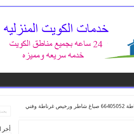
صباغ غرناطة 66405052 صباغ شاطر ورخيص غرناطة وفني
أخر ا