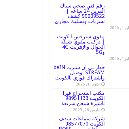
رقم فني صحي سباك
القرين 24 ساعة |
99009522 كشف
تسربات وتسليك مجاري
 4, 2026
مقوي سيرفس الكويت
| تركيب مقوي شبكة
الجوال والإنترنت 4G
و5G
 4, 2026
جهاز بي ان ستريم beIN
STREAM توصيل
واشتراك فوري بالكويت
أكتوبر 1, 2025
مكتب استخراج فيزا
الكويت 98951133
تاشيرة شنغن سريعة
مارس 26, 2025
شركة سماعات سقف
الكويت 98577070
سماعات سقف BOSE