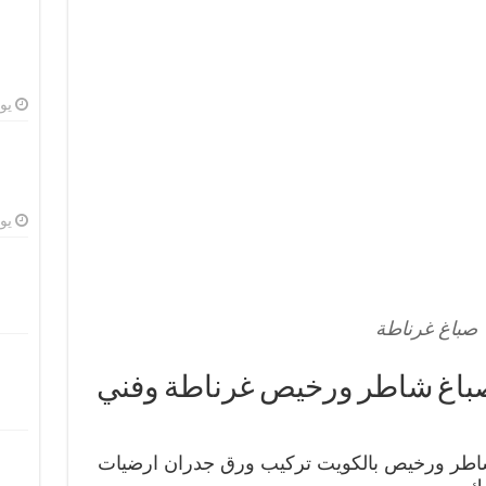
يوليو
يوليو
صباغ غرناطة
غ غرناطة 66405052 صباغ شاطر ورخيص غرناطة وفني
شاطر ورخيص بالكويت تركيب ورق جدران ارضيات